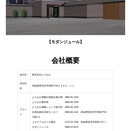
【モダンジュール】
会社概要
会社名
株式会社よりおか
本社住
高知県宿毛市平田町戸内６２８０－１１
所
よりおか神殿仏壇総合展示場 0880-66-1838
よりおか製作所 0880-66-1838
よりおか神殿ショップ楽天店 0880-66-1838
グルー
伝承紀総合石材センター 0880-66-1401 高知県宿毛市平田町戸内
プ
3386-22
メモリアルホール優月 0120-20-5568 高知県宿毛市和田1227-1
モダンジュール 0880-63-9678